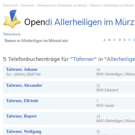
Telefonbuch
Steiermark
Telefonauskunft Allerheiligen im Mürztal
Taferner in Allerheiligen im Mürztal
Open
di Allerheiligen im Mürz
Telefonbuch
Namen in Allerheiligen im Mürztal mit:
A
B
C
D
E
F
5 Telefonbucheinträge für
"Taferner"
in
"Allerheilig
Taferner, Johann
19
Tel.:
(0664) 2860766
8643
Allerheiligen i Mürzt
Taferner, Alexander
55
8643
Edelsdorf
Taferner, Elfriede
7
8643
Jasnitz
Taferner, Rupert
13
8643
Allerheiligen i Mürzt
Taferner, Wolfgang
55