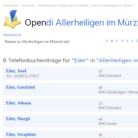
Telefonbuch
Steiermark
Telefonauskunft Allerheiligen im Mürztal
Eder in Allerheiligen im Mürztal
Open
di Allerheiligen im Mürz
Telefonbuch
Namen in Allerheiligen im Mürztal mit:
A
B
C
D
E
F
6 Telefonbucheinträge für
"Eder"
in
"Allerheiligen i
Eder, Josef
43
Tel.:
(03865) 37827
8643
Edelsdorf
Eder, Gottfried
48
8643
Allerheiligen i Mürzt
Eder, Johann
25
8643
Edelsdorf
Eder, Margit
44
8643
Jasnitz
Eder, Seraphine
48